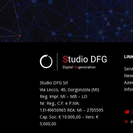
LIN
Servi
New
Azie
Studio DFG Srl
Info
Via Lecco, 40, Gorgonzola (MI)
Reg. Impr. MI – MB – LO
Nr. Reg., C.F. e P.IVA:
13149650965 REA: MI – 2705595
Cap. Soc. € 10.000,00 – Vers. €
i
5.000,00