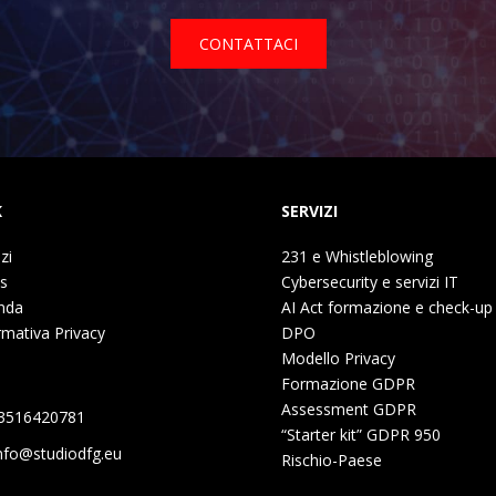
CONTATTACI
K
SERVIZI
zi
231 e Whistleblowing
s
Cybersecurity e servizi IT
nda
AI Act formazione e check-up
rmativa Privacy
DPO
Modello Privacy
Formazione GDPR
Assessment GDPR
3516420781
“Starter kit” GDPR 950
nfo@studiodfg.eu
Rischio-Paese