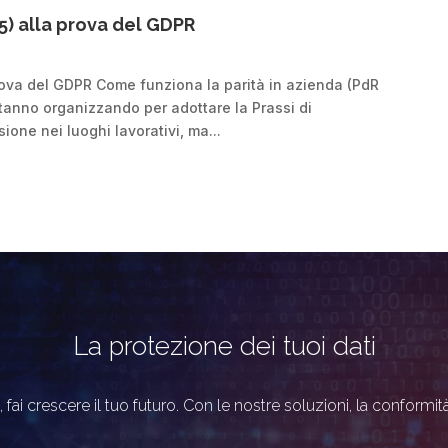
25) alla prova del GDPR
 prova del GDPR Come funziona la parità in azienda (PdR
tanno organizzando per adottare la Prassi di
sione nei luoghi lavorativi, ma...
La protezione dei tuoi dati
, fai crescere il tuo futuro. Con le nostre soluzioni, la conformit