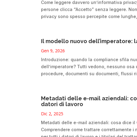
Come leggere davvero un’informativa privacy
persone clicca “Accetto” senza leggere. Non
privacy sono spesso percepite come lunghe, 
Il modello nuovo dell’imperatore:
Gen 9, 2026
Introduzione: quando la compliance sfila nud
dell’imperatore? Tutti vedono, nessuno osa d
procedure, documenti su documenti, flussi ri
Metadati delle e-mail aziendali: cos
datori di lavoro
Dic 2, 2025
Metadati delle e-mail aziendali: cosa dice il 
Comprendere come trattare correttamente i m
per tutti i datori di lavoro e i titolari del trat