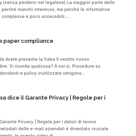
 (senza perdersi nel legalese) La maggior parte delle
 perché manchi interesse, ma perché le informative
complesse e poco accessibili....
 la paper compliance
a Avete presente la fiaba Il vestito nuovo
ire. Vi ricorda qualcosa? A noi si. Procedure su
dondanti e policy inutilizzate vengono...
a dice il Garante Privacy | Regole per i
Garante Privacy | Regole per i datori di lavoro
etadati delle e-mail aziendali è diventato cruciale
tamento. In questo video di...